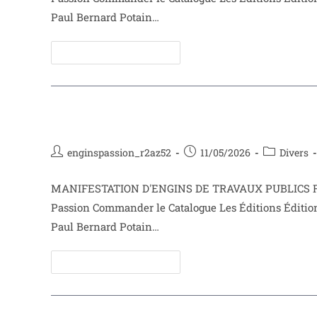
Paul Bernard Potain…
Continuer La Lecture
Remblayeur Paul Bernard
enginspassion_r2az52
11/05/2026
Divers
MANIFESTATION D'ENGINS DE TRAVAUX PUBLICS Face
Passion Commander le Catalogue Les Éditions Éditio
Paul Bernard Potain…
Continuer La Lecture