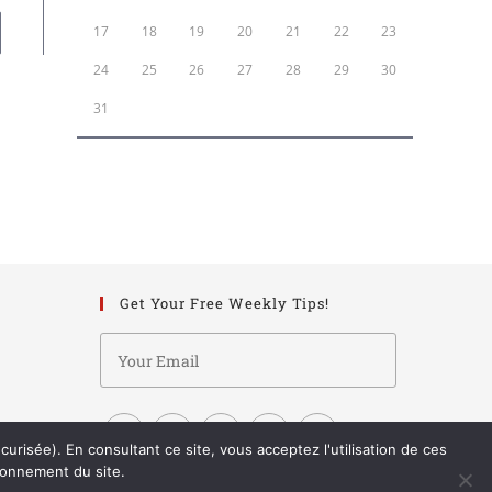
17
18
19
20
21
22
23
24
25
26
27
28
29
30
31
« Mai
Get Your Free Weekly Tips!
risée). En consultant ce site, vous acceptez l'utilisation de ces
ionnement du site.