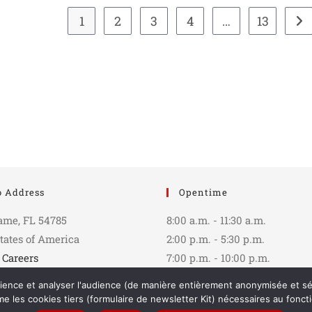
1
2
3
4
…
13
o Address
Opentime
ame, FL 54785
8:00 a.m. - 11:30 a.m.
tates of America
2:00 p.m. - 5:30 p.m.
|
Careers
7:00 p.m. - 10:00 p.m.
rience et analyser l'audience (de manière entièrement anonymisée et sécu
e les cookies tiers (formulaire de newsletter Kit) nécessaires au fonct