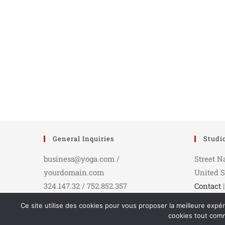
General Inquiries
Studi
business@yoga.com /
Street N
yourdomain.com
United S
324.147.32 / 752.852.357
Contact
Ce site utilise des cookies pour vous proposer la meilleure expé
cookies tout comm