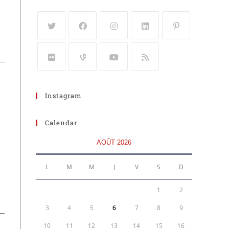
Instagram
Calendar
AOÛT 2026
L
M
M
J
V
S
D
1
2
3
4
5
6
7
8
9
10
11
12
13
14
15
16