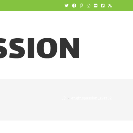
>
enginspassion_r2az52