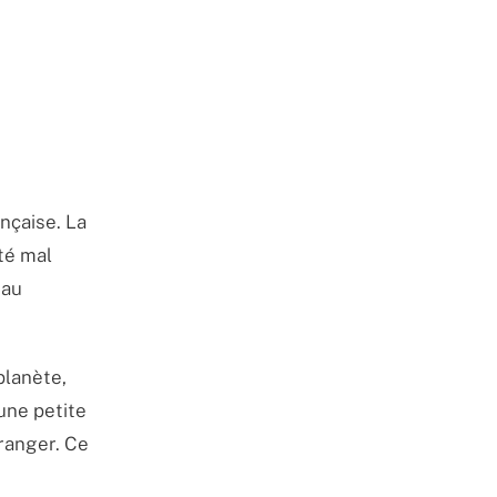
nçaise. La
té mal
 au
planète,
une petite
tranger. Ce